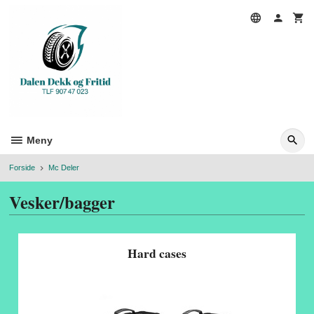
Gå
til
innholdet
Meny
Forside
Mc Deler
Vesker/bagger
Hard cases