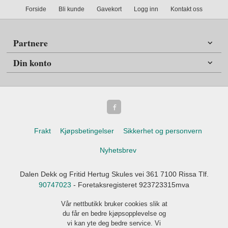
Forside
Bli kunde
Gavekort
Logg inn
Kontakt oss
Partnere
Din konto
Frakt
Kjøpsbetingelser
Sikkerhet og personvern
Nyhetsbrev
Dalen Dekk og Fritid Hertug Skules vei 361 7100 Rissa Tlf.
90747023
- Foretaksregisteret 923723315mva
Vår nettbutikk bruker cookies slik at
du får en bedre kjøpsopplevelse og
vi kan yte deg bedre service. Vi