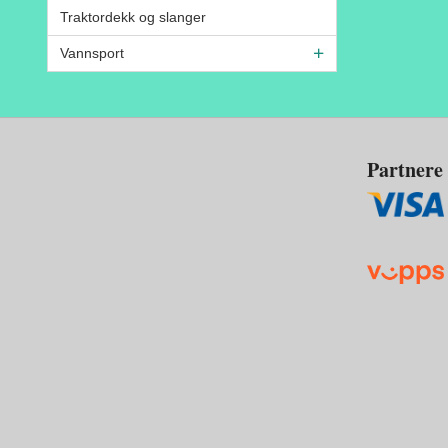
Traktordekk og slanger
Vannsport
Partnere