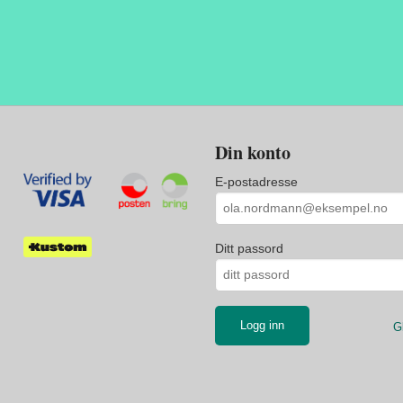
Din konto
E-postadresse
Ditt passord
G