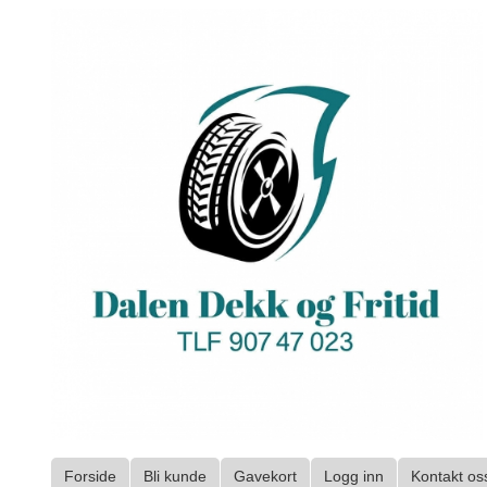
Gå
til
innholdet
Forside
Bli kunde
Gavekort
Logg inn
Kontakt os