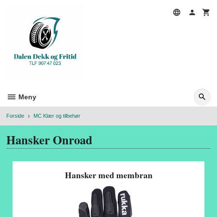
Gå
til
innholdet
Meny
Forside
MC Klær og tilbehør
Hansker Onroad
Hansker med membran