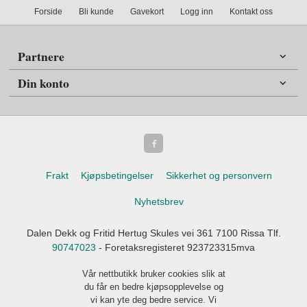
Forside
Bli kunde
Gavekort
Logg inn
Kontakt oss
Partnere
Din konto
Frakt
Kjøpsbetingelser
Sikkerhet og personvern
Nyhetsbrev
Dalen Dekk og Fritid Hertug Skules vei 361 7100 Rissa Tlf.
90747023
- Foretaksregisteret 923723315mva
Vår nettbutikk bruker cookies slik at
du får en bedre kjøpsopplevelse og
vi kan yte deg bedre service. Vi