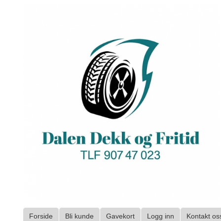
Gå
til
innholdet
Forside
Bli kunde
Gavekort
Logg inn
Kontakt os