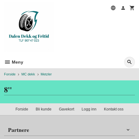
Gå
til
innholdet
Meny
Forside
MC dekk
Metzler
8"
Forside
Bli kunde
Gavekort
Logg inn
Kontakt oss
Partnere