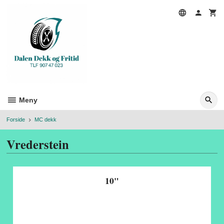
Gå
til
innholdet
Meny
Forside
MC dekk
Vrederstein
10"