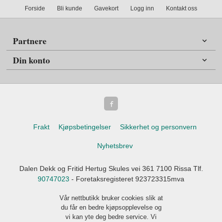
Forside
Bli kunde
Gavekort
Logg inn
Kontakt oss
Partnere
Din konto
Frakt
Kjøpsbetingelser
Sikkerhet og personvern
Nyhetsbrev
Dalen Dekk og Fritid Hertug Skules vei 361 7100 Rissa Tlf.
90747023
- Foretaksregisteret 923723315mva
Vår nettbutikk bruker cookies slik at
du får en bedre kjøpsopplevelse og
vi kan yte deg bedre service. Vi