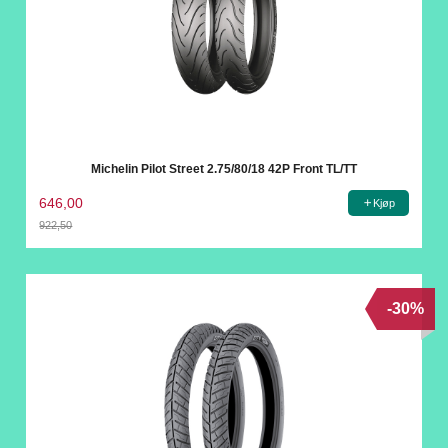
Michelin Pilot Street 2.75/80/18 42P Front TL/TT
646,00
Kjøp
922,50
Rabatt
-30%