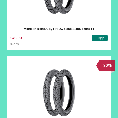
Michelin Reinf. City Pro 2.75/80/18 48S Front TT
646,00
Kjøp
922,50
Rabatt
-30%