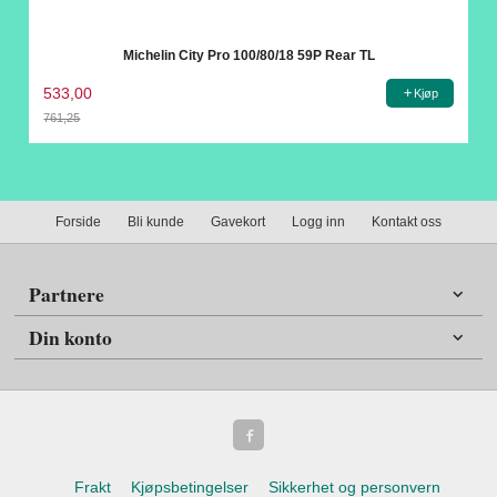
Michelin City Pro 100/80/18 59P Rear TL
533,00
Kjøp
761,25
Rabatt
Forside
Bli kunde
Gavekort
Logg inn
Kontakt oss
Partnere
Din konto
Frakt
Kjøpsbetingelser
Sikkerhet og personvern