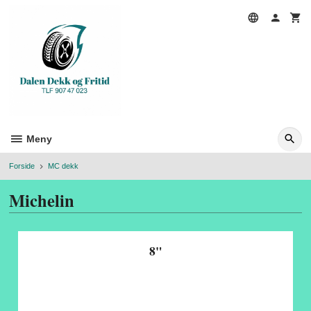
Gå
til
innholdet
Meny
Forside
MC dekk
Michelin
8"