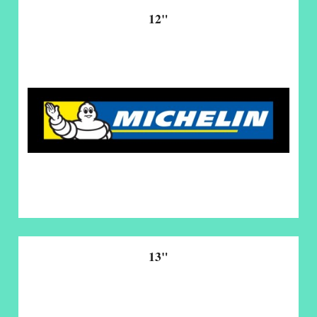
12"
13"