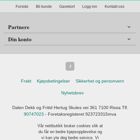
Forside
Bli kunde
Gavekort
Logg inn
Kontakt oss
Partnere
Din konto
Frakt
Kjøpsbetingelser
Sikkerhet og personvern
Nyhetsbrev
Dalen Dekk og Fritid Hertug Skules vei 361 7100 Rissa Tlf.
90747023
- Foretaksregisteret 923723315mva
Vår nettbutikk bruker cookies slik at
du får en bedre kjøpsopplevelse og
vi kan yte deg bedre service. Vi