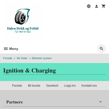
Gå
til
innholdet
Meny
Forside
Mc Deler
Elektrisk system
Ignition & Charging
Forside
Bli kunde
Gavekort
Logg inn
Kontakt oss
Partnere