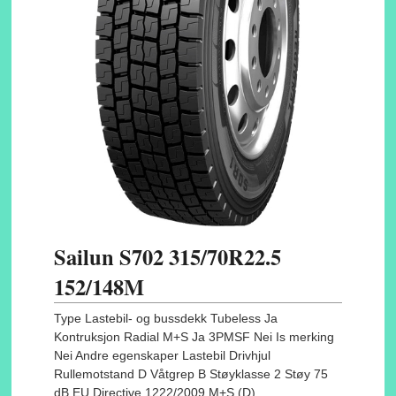
Sailun S702 315/70R22.5
152/148M
Type Lastebil- og bussdekk Tubeless Ja
Kontruksjon Radial M+S Ja 3PMSF Nei Is merking
Nei Andre egenskaper Lastebil Drivhjul
Rullemotstand D Våtgrep B Støyklasse 2 Støy 75
dB EU Directive 1222/2009 M+S (D)