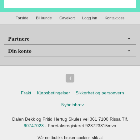
Forside
Bli kunde
Gavekort
Logg inn
Kontakt oss
Partnere
Din konto
Frakt
Kjøpsbetingelser
Sikkerhet og personvern
Nyhetsbrev
Dalen Dekk og Fritid Hertug Skules vei 361 7100 Rissa Tlf.
90747023
- Foretaksregisteret 923723315mva
Vår nettbutikk bruker cookies slik at