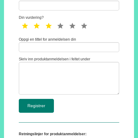
Din vurdering?
1 star
2 star
3 star
4 star
5 star
6 star
Oppgi en tittel for anmeldelsen din
Skriv inn produktanmeldelsen i feltet under
Retningslinjer for produktanmeldelser: