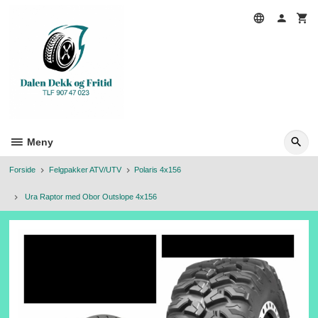
Gå
til
innholdet
Meny
Forside
Felgpakker ATV/UTV
Polaris 4x156
Ura Raptor med Obor Outslope 4x156