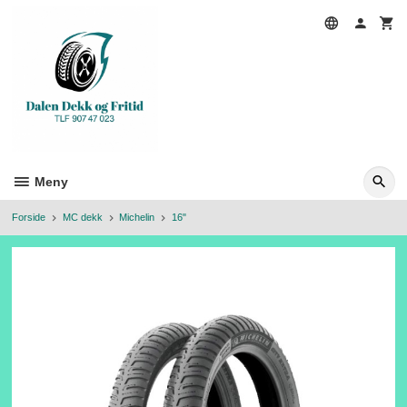
Gå
til
innholdet
Meny
Forside
MC dekk
Michelin
16"