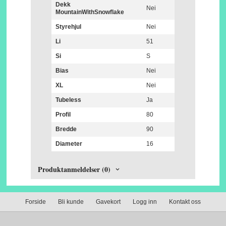
Dekk
Nei
MountainWithSnowflake
Styrehjul
Nei
Li
51
Si
S
Bias
Nei
XL
Nei
Tubeless
Ja
Profil
80
Bredde
90
Diameter
16
Produktanmeldelser (0)
Forside
Bli kunde
Gavekort
Logg inn
Kontakt oss