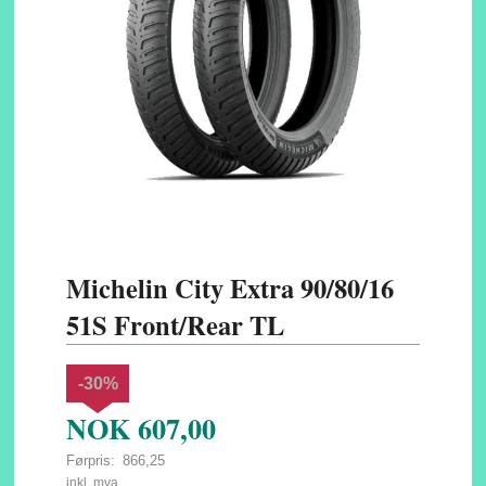
Michelin City Extra 90/80/16
51S Front/Rear TL
-30%
NOK
607,00
Førpris:
866,25
Rabatt
inkl. mva.