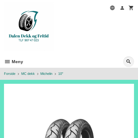
Gå
til
innholdet
Meny
Forside
MC dekk
Michelin
10"