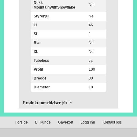
Dekk
Nei
MountainWithSnowflake
Styrehjul
Nei
Li
46
Si
J
Bias
Nei
XL
Nei
Tubeless
Ja
Profil
100
Bredde
80
Diameter
10
Produktanmeldelser (0)
Forside
Bli kunde
Gavekort
Logg inn
Kontakt oss