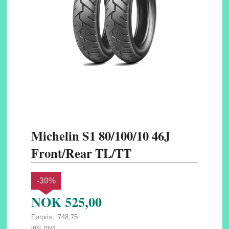
Michelin S1 80/100/10 46J
Front/Rear TL/TT
-30%
NOK
525,00
Førpris:
748,75
Rabatt
inkl. mva.