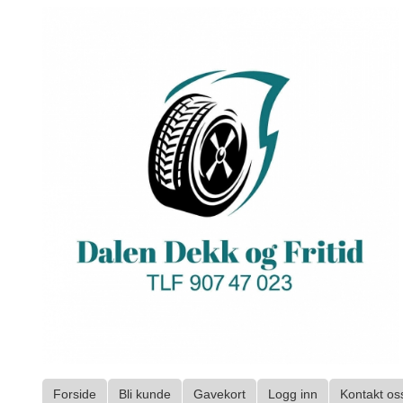
Gå
til
innholdet
Forside
Bli kunde
Gavekort
Logg inn
Kontakt os