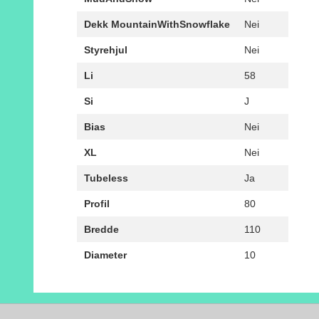
Dekk MountainWithSnowflake
Nei
Styrehjul
Nei
Li
58
Si
J
Bias
Nei
XL
Nei
Tubeless
Ja
Profil
80
Bredde
110
Diameter
10