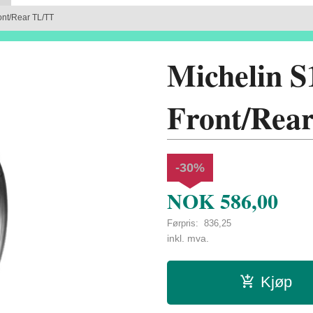
ont/Rear TL/TT
Michelin S
Front/Rea
-30%
NOK
586,00
Førpris:
836,25
Rabatt
inkl. mva.
Kjøp