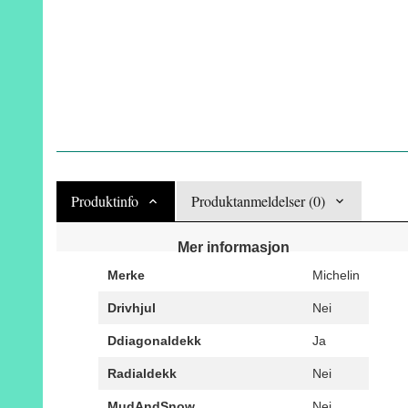
Produktinfo
Produktanmeldelser (0)
Mer informasjon
Merke
Michelin
Drivhjul
Nei
Ddiagonaldekk
Ja
Radialdekk
Nei
MudAndSnow
Nei