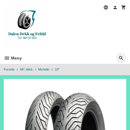
Gå
til
innholdet
Meny
Forside
MC dekk
Michelin
10"