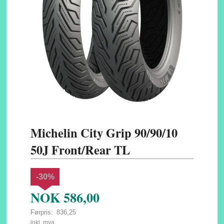
Michelin City Grip 90/90/10
50J Front/Rear TL
-30%
NOK
586,00
Førpris:
836,25
Rabatt
inkl. mva.