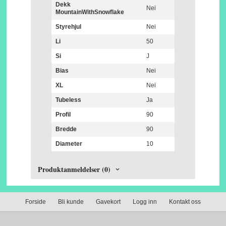
Dekk
Nei
MountainWithSnowflake
Styrehjul
Nei
Li
50
Si
J
Bias
Nei
XL
Nei
Tubeless
Ja
Profil
90
Bredde
90
Diameter
10
Produktanmeldelser (0)
Forside
Bli kunde
Gavekort
Logg inn
Kontakt oss