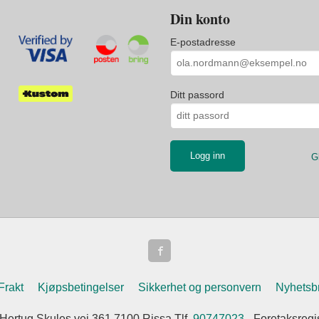
Din konto
E-postadresse
Ditt passord
G
Frakt
Kjøpsbetingelser
Sikkerhet og personvern
Nyhetsb
 Hertug Skules vei 361 7100 Rissa Tlf.
90747023
- Foretaksreg