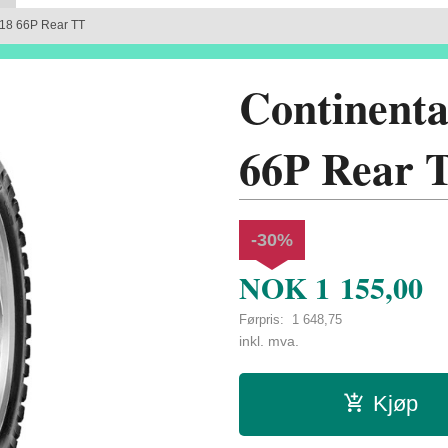
/18 66P Rear TT
Continenta
66P Rear 
-30%
NOK
1 155,00
Førpris:
1 648,75
Rabatt
inkl. mva.
Kjøp