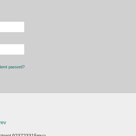
lemt passord?
rev
isteret 923723315mva