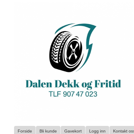
Gå
til
innholdet
Forside
Bli kunde
Gavekort
Logg inn
Kontakt os