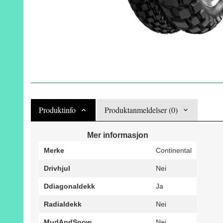
Produktinfo
Produktanmeldelser (0)
Mer informasjon
Merke
Continental
Drivhjul
Nei
Ddiagonaldekk
Ja
Radialdekk
Nei
MudAndSnow
Nei