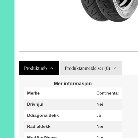
Produktinfo
Produktanmeldelser (0)
Mer informasjon
Merke
Continental
Drivhjul
Nei
Ddiagonaldekk
Ja
Radialdekk
Nei
MudAndSnow
Nei