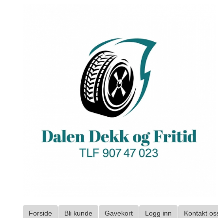
Gå
til
innholdet
Forside
Bli kunde
Gavekort
Logg inn
Kontakt os