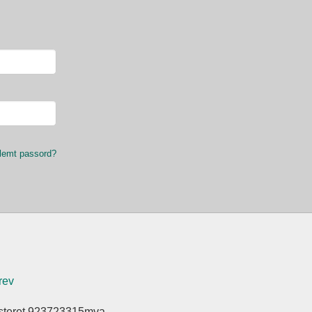
lemt passord?
rev
isteret 923723315mva