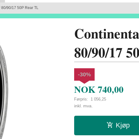
F 80/90/17 50P Rear TL
Continenta
80/90/17 5
-30%
NOK
740,00
Førpris:
1 056,25
Rabatt
inkl. mva.
Kjøp