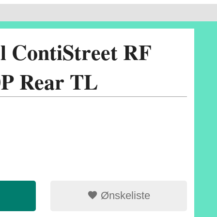
l ContiStreet RF
0P Rear TL
Ønskeliste