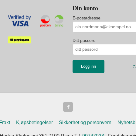
Din konto
E-postadresse
Ditt passord
G
Frakt
Kjøpsbetingelser
Sikkerhet og personvern
Nyhetsb
 Hertug Skules vei 361 7100 Rissa Tlf.
90747023
- Foretaksreg