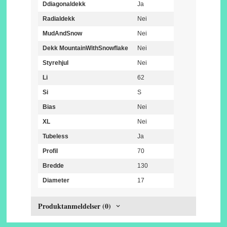
Ddiagonaldekk
Ja
Radialdekk
Nei
MudAndSnow
Nei
Dekk MountainWithSnowflake
Nei
Styrehjul
Nei
Li
62
Si
S
Bias
Nei
XL
Nei
Tubeless
Ja
Profil
70
Bredde
130
Diameter
17
Produktanmeldelser (0)