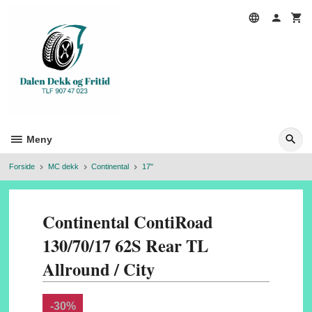
Gå
til
innholdet
Meny
Forside
MC dekk
Continental
17"
Continental ContiRoad
130/70/17 62S Rear TL
Allround / City
-30%