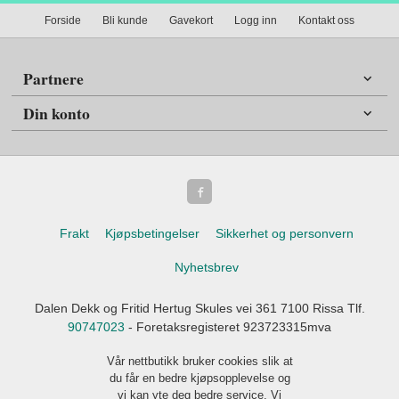
Forside
Bli kunde
Gavekort
Logg inn
Kontakt oss
Partnere
Din konto
Frakt
Kjøpsbetingelser
Sikkerhet og personvern
Nyhetsbrev
Dalen Dekk og Fritid Hertug Skules vei 361 7100 Rissa Tlf.
90747023
- Foretaksregisteret 923723315mva
Vår nettbutikk bruker cookies slik at
du får en bedre kjøpsopplevelse og
vi kan yte deg bedre service. Vi