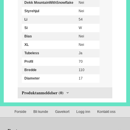
Dekk MountainWithSnowflake
Nei
Styrehjul
Nei
Li
54
Si
W
Bias
Nei
XL
Nei
Tubeless
Ja
Profil
70
Bredde
110
Diameter
17
Produktanmeldelser (0)
Forside
Bli kunde
Gavekort
Logg inn
Kontakt oss