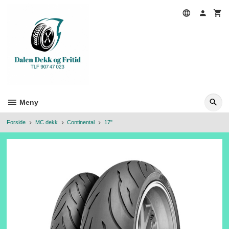
Gå
til
innholdet
Meny
Forside
MC dekk
Continental
17"