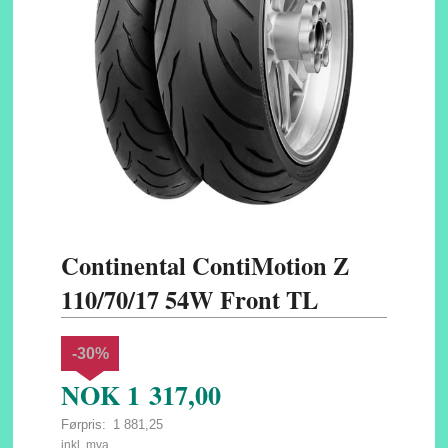
Continental ContiMotion Z
110/70/17 54W Front TL
-30%
NOK
1 317,00
Førpris:
1 881,25
Rabatt
inkl. mva.