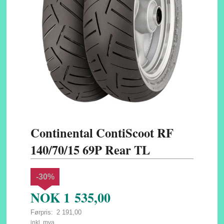
Continental ContiScoot RF
140/70/15 69P Rear TL
-30%
NOK
1 535,00
Førpris:
2 191,00
Rabatt
inkl. mva.