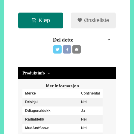
Kjøp
Ønskeliste
Del dette
Produktinfo
Mer informasjon
Merke
Continental
Drivhjul
Nei
Ddiagonaldekk
Ja
Radialdekk
Nei
MudAndSnow
Nei