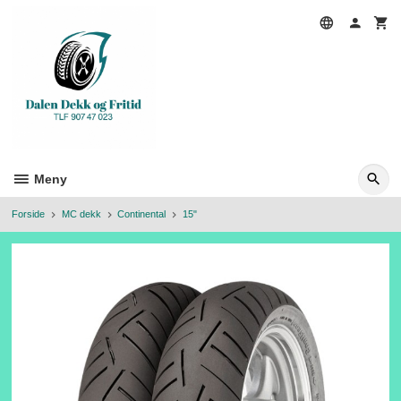
Gå
til
innholdet
Meny
Forside
MC dekk
Continental
15"