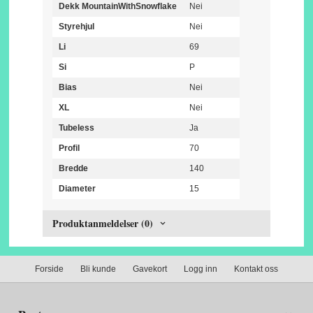
Dekk MountainWithSnowflake
Nei
Styrehjul
Nei
Li
69
Si
P
Bias
Nei
XL
Nei
Tubeless
Ja
Profil
70
Bredde
140
Diameter
15
Produktanmeldelser (0)
Forside
Bli kunde
Gavekort
Logg inn
Kontakt oss