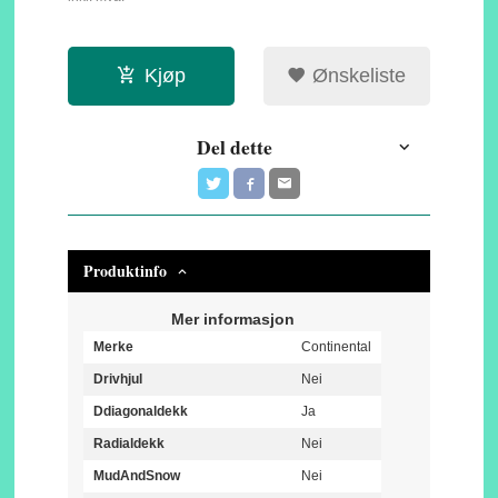
Kjøp
Ønskeliste
Del dette
Produktinfo
Mer informasjon
Merke
Continental
Drivhjul
Nei
Ddiagonaldekk
Ja
Radialdekk
Nei
MudAndSnow
Nei