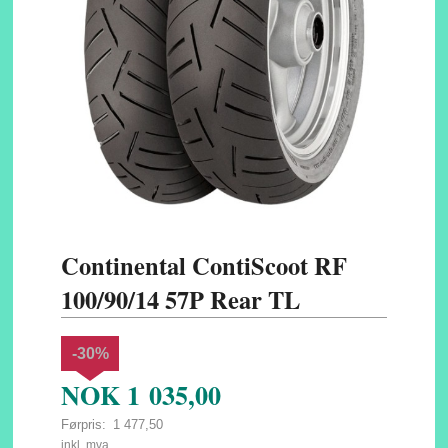
Continental ContiScoot RF
100/90/14 57P Rear TL
-30%
NOK
1 035,00
Førpris:
1 477,50
Rabatt
inkl. mva.