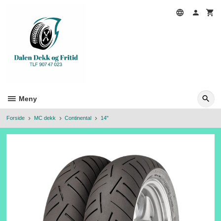
Gå
til
innholdet
Meny
Forside
MC dekk
Continental
14"