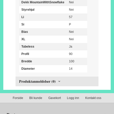
Dekk MountainWithSnowflake
Nei
Styrehjul
Nei
Li
57
Si
P
Bias
Nei
XL
Nei
Tubeless
Ja
Profil
90
Bredde
100
Diameter
14
Produktanmeldelser (0)
Forside
Bli kunde
Gavekort
Logg inn
Kontakt oss