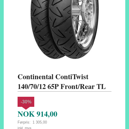
Continental ContiTwist
140/70/12 65P Front/Rear TL
-30%
NOK
914,00
Førpris:
1 305,00
Rabatt
inkl. mva.