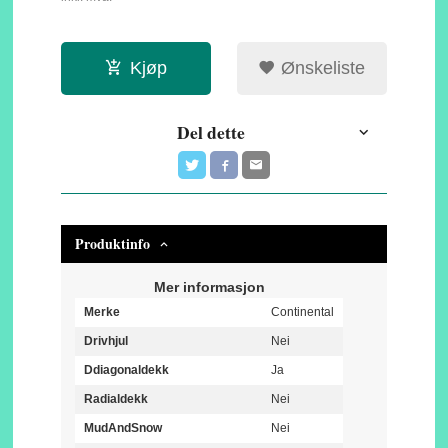
Kjøp
Ønskeliste
Del dette
Produktinfo
Mer informasjon
Merke
Continental
Drivhjul
Nei
Ddiagonaldekk
Ja
Radialdekk
Nei
MudAndSnow
Nei