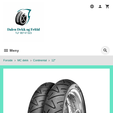
Gå
til
innholdet
Meny
Forside
MC dekk
Continental
12"