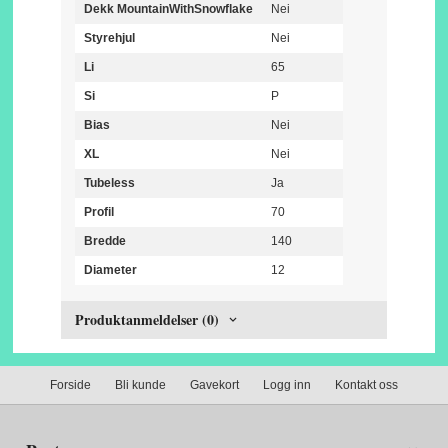
Dekk MountainWithSnowflake
Nei
Styrehjul
Nei
Li
65
Si
P
Bias
Nei
XL
Nei
Tubeless
Ja
Profil
70
Bredde
140
Diameter
12
Produktanmeldelser (0)
Forside
Bli kunde
Gavekort
Logg inn
Kontakt oss