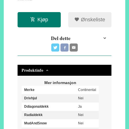
Kjøp
Ønskeliste
Del dette
Produktinfo
Mer informasjon
Merke
Continental
Drivhjul
Nei
Ddiagonaldekk
Ja
Radialdekk
Nei
MudAndSnow
Nei