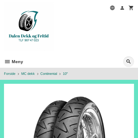
Gå
til
innholdet
Meny
Forside
MC dekk
Continental
10"