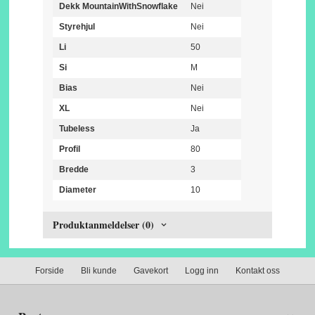
Dekk MountainWithSnowflake
Nei
Styrehjul
Nei
Li
50
Si
M
Bias
Nei
XL
Nei
Tubeless
Ja
Profil
80
Bredde
3
Diameter
10
Produktanmeldelser (0)
Forside
Bli kunde
Gavekort
Logg inn
Kontakt oss