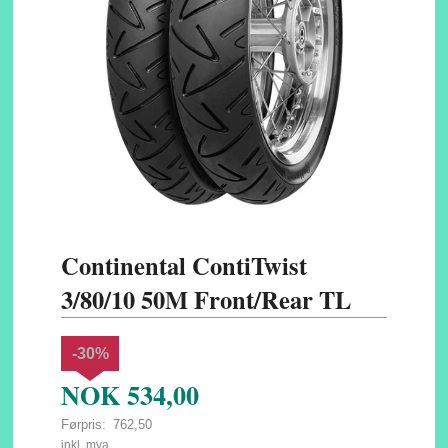
Continental ContiTwist
3/80/10 50M Front/Rear TL
-30%
NOK
534,00
Førpris:
762,50
Rabatt
inkl. mva.