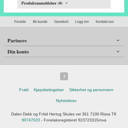
Produktanmeldelser (0)
Forside
Bli kunde
Gavekort
Logg inn
Kontakt oss
Partnere
Din konto
Frakt
Kjøpsbetingelser
Sikkerhet og personvern
Nyhetsbrev
Dalen Dekk og Fritid Hertug Skules vei 361 7100 Rissa Tlf.
90747023
- Foretaksregisteret 923723315mva