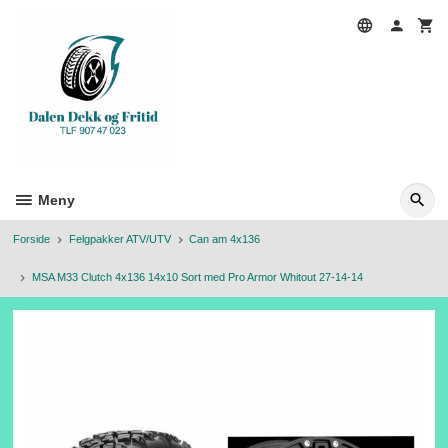
Gå
til
innholdet
Meny
Forside
Felgpakker ATV/UTV
Can am 4x136
MSA M33 Clutch 4x136 14x10 Sort med Pro Armor Whitout 27-14-14