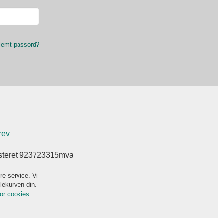
lemt passord?
rev
isteret 923723315mva
re service. Vi
dlekurven din.
for cookies.