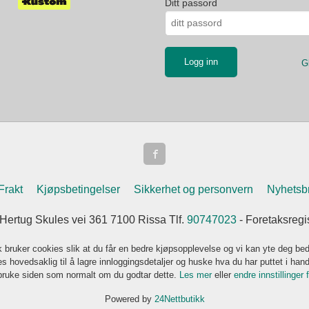
Ditt passord
G
Frakt
Kjøpsbetingelser
Sikkerhet og personvern
Nyhetsb
 Hertug Skules vei 361 7100 Rissa Tlf.
90747023
- Foretaksreg
k bruker cookies slik at du får en bedre kjøpsopplevelse og vi kan yte deg bed
s hovedsaklig til å lagre innloggingsdetaljer og huske hva du har puttet i han
 bruke siden som normalt om du godtar dette.
Les mer
eller
endre innstillinger 
Powered by
24Nettbutikk