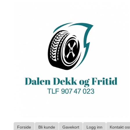
Gå
til
innholdet
Forside
Bli kunde
Gavekort
Logg inn
Kontakt os