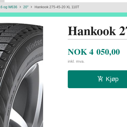
16 og W636
20"
Hankook 275-45-20 XL 110T
Hankook 2
NOK
4 050,00
inkl. mva.
Kjøp