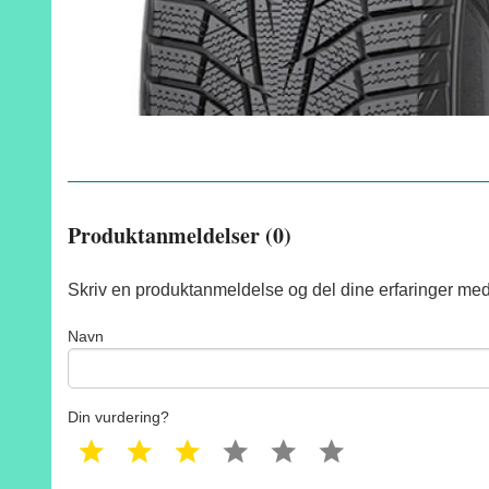
Produktanmeldelser (0)
Skriv en produktanmeldelse og del dine erfaringer med
Navn
Din vurdering?
1 star
2 star
3 star
4 star
5 star
6 star