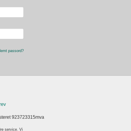
lemt passord?
rev
isteret 923723315mva
re service. Vi