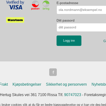
E-postadresse
Ditt passord
G
Frakt
Kjøpsbetingelser
Sikkerhet og personvern
Nyhetsb
 Hertug Skules vei 361 7100 Rissa Tlf.
90747023
- Foretaksreg
k bruker cookies slik at du får en bedre kjøpsopplevelse og vi kan yte deg bed