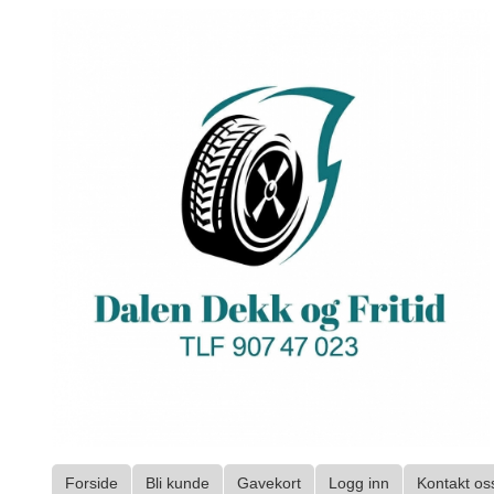
Gå
til
innholdet
Forside
Bli kunde
Gavekort
Logg inn
Kontakt os