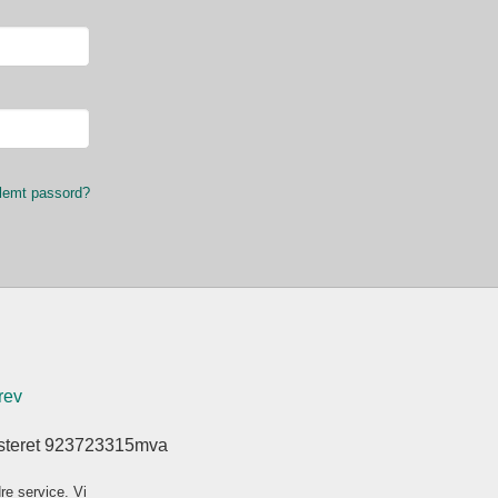
lemt passord?
rev
isteret 923723315mva
re service. Vi