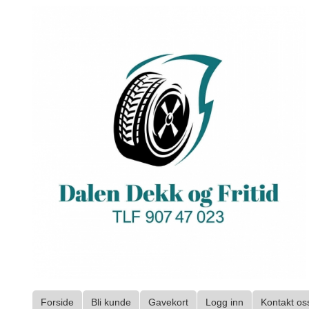
Gå
til
innholdet
Forside
Bli kunde
Gavekort
Logg inn
Kontakt os