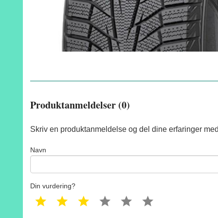
Produktanmeldelser (0)
Skriv en produktanmeldelse og del dine erfaringer med
Navn
Din vurdering?
1 star
2 star
3 star
4 star
5 star
6 star