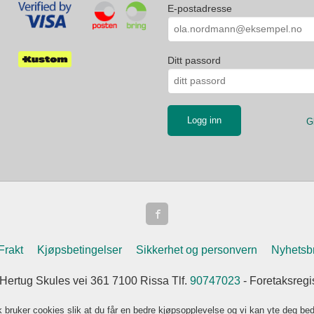
E-postadresse
Ditt passord
G
Frakt
Kjøpsbetingelser
Sikkerhet og personvern
Nyhetsb
 Hertug Skules vei 361 7100 Rissa Tlf.
90747023
- Foretaksreg
k bruker cookies slik at du får en bedre kjøpsopplevelse og vi kan yte deg bed