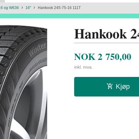
16 og W636
16"
Hankook 245-75-16 111T
Hankook 2
NOK
2 750,00
inkl. mva.
Kjøp