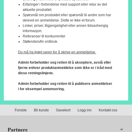
Erfaringer i forbindelse med support eller retur av det
aktuelle produktet.
Spørsmål om produktet eller spørsmål til andre som har
skrevet en anmeldelse. Dette er ikke et forum.
Linker, priser, tilgjengelighet eller annen tidsavhengig
informasjon.
Referanser til konkurrenter
Støtende/ufin ordbruk.
Du må ha kjøpt varen for å skrive en anmeldelse.
Admin forbeholder seg retten til å akseptere, avslå eller
fjerne enhver produktanmeldelse som ikke er i tråd med
disse retningslinjene.
Admin forbeholder seg retten til å publisere anmeldelser
i for eksempel annonsering.
Forside
Bli kunde
Gavekort
Logg inn
Kontakt oss
Partnere