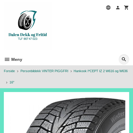
Gå
til
innholdet
Meny
Forside
Personbildekk VINTER PIGGFRI
Hankook I*CEPT IZ 2 W616 og W636
16"