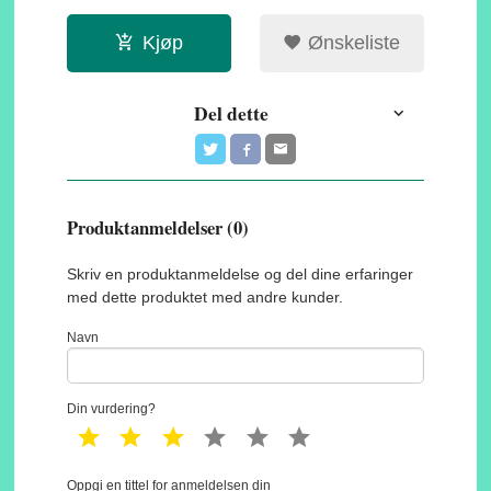
Kjøp
Ønskeliste
Del dette
Produktanmeldelser (0)
Skriv en produktanmeldelse og del dine erfaringer
med dette produktet med andre kunder.
Navn
Din vurdering?
1 star
2 star
3 star
4 star
5 star
6 star
Oppgi en tittel for anmeldelsen din