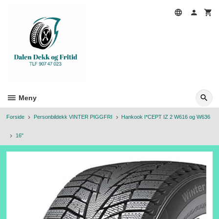
Gå
til
innholdet
Meny
Forside
Personbildekk VINTER PIGGFRI
Hankook I*CEPT IZ 2 W616 og W636
16"