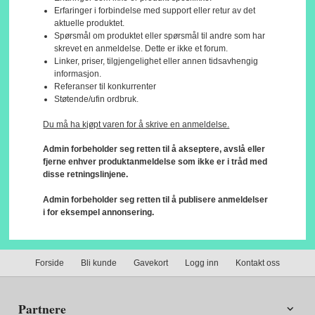
Erfaringer i forbindelse med support eller retur av det
aktuelle produktet.
Spørsmål om produktet eller spørsmål til andre som har
skrevet en anmeldelse. Dette er ikke et forum.
Linker, priser, tilgjengelighet eller annen tidsavhengig
informasjon.
Referanser til konkurrenter
Støtende/ufin ordbruk.
Du må ha kjøpt varen for å skrive en anmeldelse.
Admin forbeholder seg retten til å akseptere, avslå eller
fjerne enhver produktanmeldelse som ikke er i tråd med
disse retningslinjene.
Admin forbeholder seg retten til å publisere anmeldelser
i for eksempel annonsering.
Forside
Bli kunde
Gavekort
Logg inn
Kontakt oss
Partnere