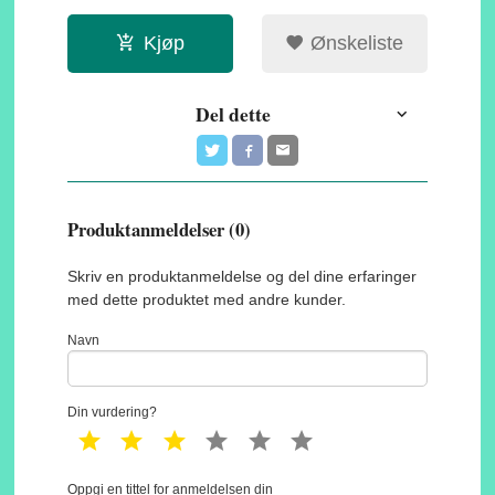
Kjøp
Ønskeliste
Del dette
Produktanmeldelser (0)
Skriv en produktanmeldelse og del dine erfaringer
med dette produktet med andre kunder.
Navn
Din vurdering?
1 star
2 star
3 star
4 star
5 star
6 star
Oppgi en tittel for anmeldelsen din