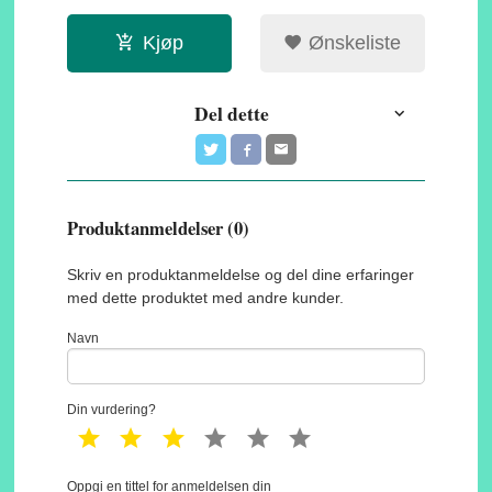
Kjøp
Ønskeliste
Del dette
Produktanmeldelser (0)
Skriv en produktanmeldelse og del dine erfaringer
med dette produktet med andre kunder.
Navn
Din vurdering?
1 star
2 star
3 star
4 star
5 star
6 star
Oppgi en tittel for anmeldelsen din