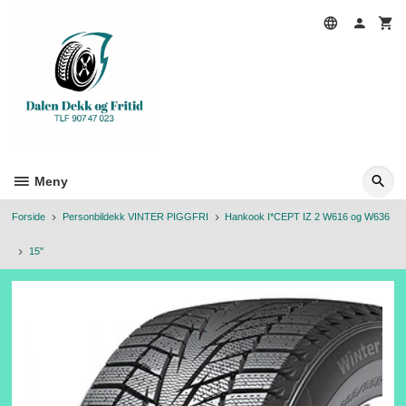
Gå
til
innholdet
Meny
Forside
Personbildekk VINTER PIGGFRI
Hankook I*CEPT IZ 2 W616 og W636
15"