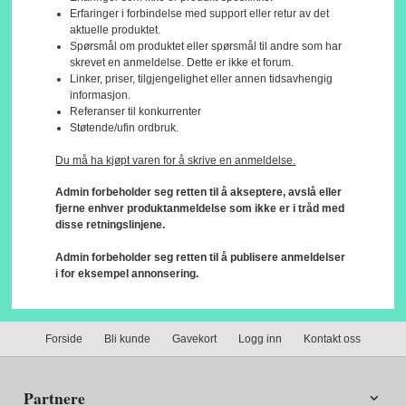
Erfaringer i forbindelse med support eller retur av det
aktuelle produktet.
Spørsmål om produktet eller spørsmål til andre som har
skrevet en anmeldelse. Dette er ikke et forum.
Linker, priser, tilgjengelighet eller annen tidsavhengig
informasjon.
Referanser til konkurrenter
Støtende/ufin ordbruk.
Du må ha kjøpt varen for å skrive en anmeldelse.
Admin forbeholder seg retten til å akseptere, avslå eller
fjerne enhver produktanmeldelse som ikke er i tråd med
disse retningslinjene.
Admin forbeholder seg retten til å publisere anmeldelser
i for eksempel annonsering.
Forside
Bli kunde
Gavekort
Logg inn
Kontakt oss
Partnere