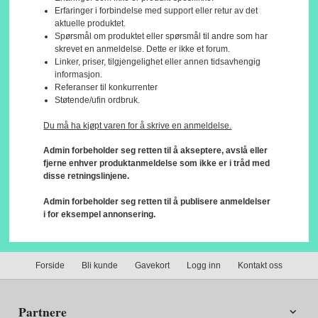
Erfaringer i forbindelse med support eller retur av det
aktuelle produktet.
Spørsmål om produktet eller spørsmål til andre som har
skrevet en anmeldelse. Dette er ikke et forum.
Linker, priser, tilgjengelighet eller annen tidsavhengig
informasjon.
Referanser til konkurrenter
Støtende/ufin ordbruk.
Du må ha kjøpt varen for å skrive en anmeldelse.
Admin forbeholder seg retten til å akseptere, avslå eller
fjerne enhver produktanmeldelse som ikke er i tråd med
disse retningslinjene.
Admin forbeholder seg retten til å publisere anmeldelser
i for eksempel annonsering.
Forside
Bli kunde
Gavekort
Logg inn
Kontakt oss
Partnere