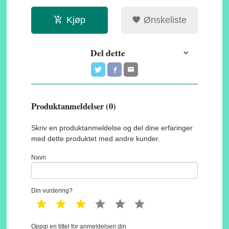
Kjøp
Ønskeliste
Del dette
Produktanmeldelser (0)
Skriv en produktanmeldelse og del dine erfaringer
med dette produktet med andre kunder.
Navn
Din vurdering?
1 star
2 star
3 star
4 star
5 star
6 star
Oppgi en tittel for anmeldelsen din