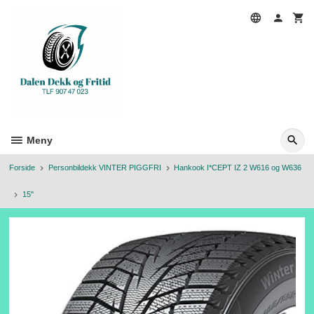
Gå
til
innholdet
Meny
Forside
Personbildekk VINTER PIGGFRI
Hankook I*CEPT IZ 2 W616 og W636
15"