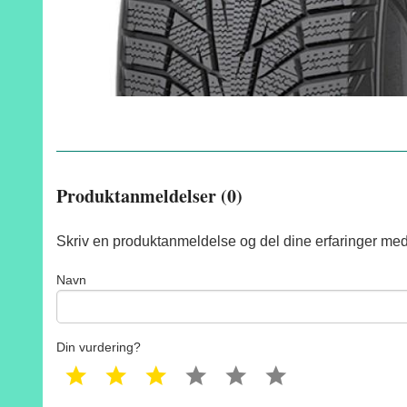
Produktanmeldelser (0)
Skriv en produktanmeldelse og del dine erfaringer med
Navn
Din vurdering?
1 star
2 star
3 star
4 star
5 star
6 star