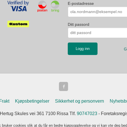
E-postadresse
Ditt passord
G
Frakt
Kjøpsbetingelser
Sikkerhet og personvern
Nyhetsb
 Hertug Skules vei 361 7100 Rissa Tlf.
90747023
- Foretaksreg
k bruker cookies slik at du får en bedre kjøpsopplevelse og vi kan yte deg bed