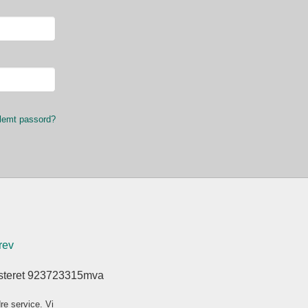
lemt passord?
rev
isteret 923723315mva
re service. Vi