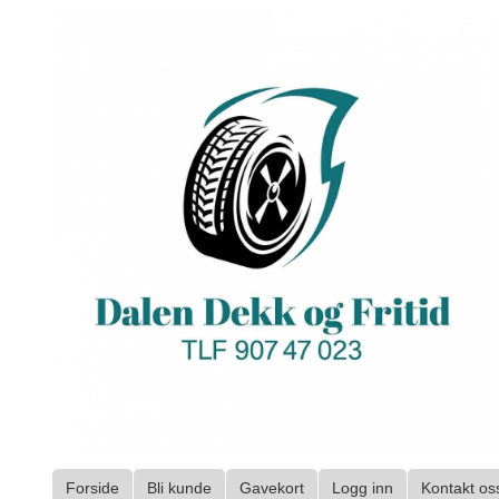
Gå
til
innholdet
Forside
Bli kunde
Gavekort
Logg inn
Kontakt os