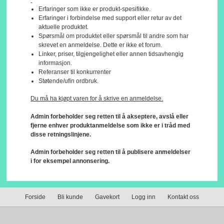
Erfaringer som ikke er produkt-spesifikke.
Erfaringer i forbindelse med support eller retur av det
aktuelle produktet.
Spørsmål om produktet eller spørsmål til andre som har
skrevet en anmeldelse. Dette er ikke et forum.
Linker, priser, tilgjengelighet eller annen tidsavhengig
informasjon.
Referanser til konkurrenter
Støtende/ufin ordbruk.
Du må ha kjøpt varen for å skrive en anmeldelse.
Admin forbeholder seg retten til å akseptere, avslå eller
fjerne enhver produktanmeldelse som ikke er i tråd med
disse retningslinjene.
Admin forbeholder seg retten til å publisere anmeldelser
i for eksempel annonsering.
Forside
Bli kunde
Gavekort
Logg inn
Kontakt oss