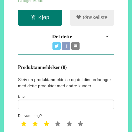
På lager: 50 stk.
Kjøp
Ønskeliste
Del dette
Produktanmeldelser (0)
Skriv en produktanmeldelse og del dine erfaringer
med dette produktet med andre kunder.
Navn
Din vurdering?
1 star
2 star
3 star
4 star
5 star
6 star