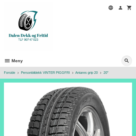
Gå
til
innholdet
Meny
Forside
Personbildekk VINTER PIGGFRI
Antares grip 20
20"