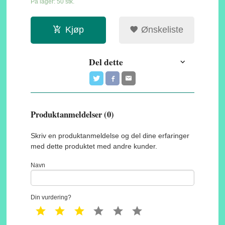
På lager: 50 stk.
Kjøp
Ønskeliste
Del dette
Produktanmeldelser (0)
Skriv en produktanmeldelse og del dine erfaringer
med dette produktet med andre kunder.
Navn
Din vurdering?
1 star
2 star
3 star
4 star
5 star
6 star