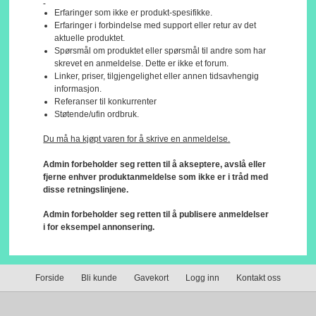
Erfaringer som ikke er produkt-spesifikke.
Erfaringer i forbindelse med support eller retur av det
aktuelle produktet.
Spørsmål om produktet eller spørsmål til andre som har
skrevet en anmeldelse. Dette er ikke et forum.
Linker, priser, tilgjengelighet eller annen tidsavhengig
informasjon.
Referanser til konkurrenter
Støtende/ufin ordbruk.
Du må ha kjøpt varen for å skrive en anmeldelse.
Admin forbeholder seg retten til å akseptere, avslå eller
fjerne enhver produktanmeldelse som ikke er i tråd med
disse retningslinjene.
Admin forbeholder seg retten til å publisere anmeldelser
i for eksempel annonsering.
Forside
Bli kunde
Gavekort
Logg inn
Kontakt oss