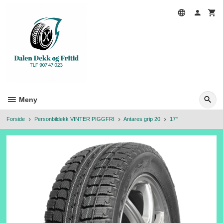
Gå
til
innholdet
Meny
Forside
Personbildekk VINTER PIGGFRI
Antares grip 20
17"