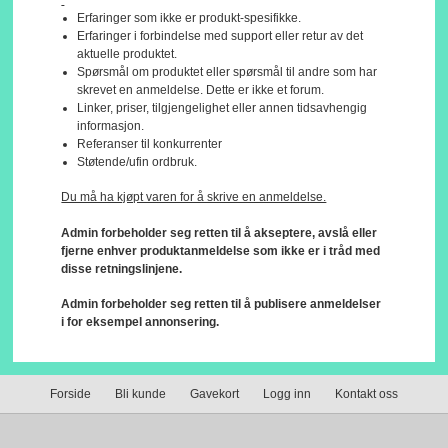
Erfaringer som ikke er produkt-spesifikke.
Erfaringer i forbindelse med support eller retur av det
aktuelle produktet.
Spørsmål om produktet eller spørsmål til andre som har
skrevet en anmeldelse. Dette er ikke et forum.
Linker, priser, tilgjengelighet eller annen tidsavhengig
informasjon.
Referanser til konkurrenter
Støtende/ufin ordbruk.
Du må ha kjøpt varen for å skrive en anmeldelse.
Admin forbeholder seg retten til å akseptere, avslå eller
fjerne enhver produktanmeldelse som ikke er i tråd med
disse retningslinjene.
Admin forbeholder seg retten til å publisere anmeldelser
i for eksempel annonsering.
Forside
Bli kunde
Gavekort
Logg inn
Kontakt oss