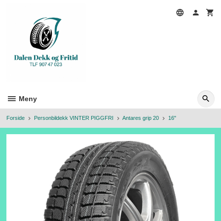
Gå
til
innholdet
Meny
Forside
Personbildekk VINTER PIGGFRI
Antares grip 20
16"