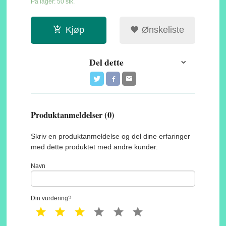
På lager: 50 stk.
Kjøp
Ønskeliste
Del dette
Produktanmeldelser (0)
Skriv en produktanmeldelse og del dine erfaringer
med dette produktet med andre kunder.
Navn
Din vurdering?
1 star
2 star
3 star
4 star
5 star
6 star