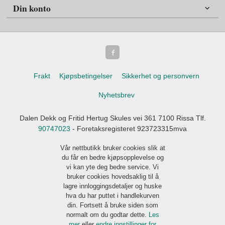
Din konto
Frakt
Kjøpsbetingelser
Sikkerhet og personvern
Nyhetsbrev
Dalen Dekk og Fritid Hertug Skules vei 361 7100 Rissa Tlf.
90747023
- Foretaksregisteret 923723315mva
Vår nettbutikk bruker cookies slik at
du får en bedre kjøpsopplevelse og
vi kan yte deg bedre service. Vi
bruker cookies hovedsaklig til å
lagre innloggingsdetaljer og huske
hva du har puttet i handlekurven
din. Fortsett å bruke siden som
normalt om du godtar dette.
Les
mer
eller
endre innstillinger for