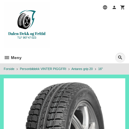
Gå
til
innholdet
Meny
Forside
Personbildekk VINTER PIGGFRI
Antares grip 20
16"