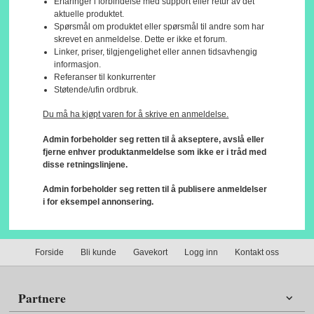
Erfaringer i forbindelse med support eller retur av det
aktuelle produktet.
Spørsmål om produktet eller spørsmål til andre som har
skrevet en anmeldelse. Dette er ikke et forum.
Linker, priser, tilgjengelighet eller annen tidsavhengig
informasjon.
Referanser til konkurrenter
Støtende/ufin ordbruk.
Du må ha kjøpt varen for å skrive en anmeldelse.
Admin forbeholder seg retten til å akseptere, avslå eller
fjerne enhver produktanmeldelse som ikke er i tråd med
disse retningslinjene.
Admin forbeholder seg retten til å publisere anmeldelser
i for eksempel annonsering.
Forside
Bli kunde
Gavekort
Logg inn
Kontakt oss
Partnere