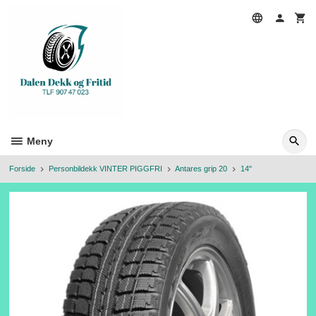
Gå
til
innholdet
Meny
Forside
Personbildekk VINTER PIGGFRI
Antares grip 20
14"