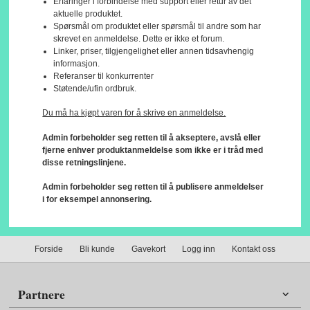
Erfaringer i forbindelse med support eller retur av det
aktuelle produktet.
Spørsmål om produktet eller spørsmål til andre som har
skrevet en anmeldelse. Dette er ikke et forum.
Linker, priser, tilgjengelighet eller annen tidsavhengig
informasjon.
Referanser til konkurrenter
Støtende/ufin ordbruk.
Du må ha kjøpt varen for å skrive en anmeldelse.
Admin forbeholder seg retten til å akseptere, avslå eller
fjerne enhver produktanmeldelse som ikke er i tråd med
disse retningslinjene.
Admin forbeholder seg retten til å publisere anmeldelser
i for eksempel annonsering.
Forside
Bli kunde
Gavekort
Logg inn
Kontakt oss
Partnere