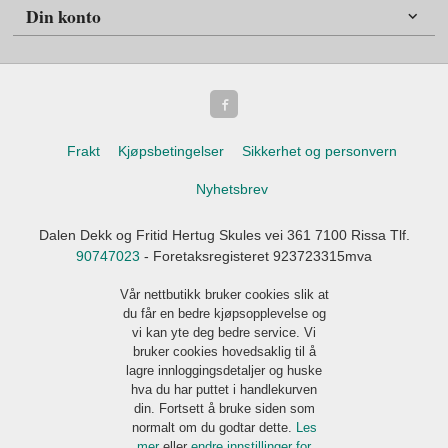
Din konto
Frakt
Kjøpsbetingelser
Sikkerhet og personvern
Nyhetsbrev
Dalen Dekk og Fritid Hertug Skules vei 361 7100 Rissa Tlf.
90747023
- Foretaksregisteret 923723315mva
Vår nettbutikk bruker cookies slik at
du får en bedre kjøpsopplevelse og
vi kan yte deg bedre service. Vi
bruker cookies hovedsaklig til å
lagre innloggingsdetaljer og huske
hva du har puttet i handlekurven
din. Fortsett å bruke siden som
normalt om du godtar dette.
Les
mer
eller
endre innstillinger for