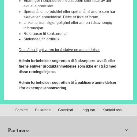
Erfaringer i forbindelse med support eller retur av det
aktuelle produktet.
Spørsmål om produktet eller spørsmål til andre som har
skrevet en anmeldelse. Dette er ikke et forum.
Linker, priser, tilgjengelighet eller annen tidsavhengig
informasjon.
Referanser til konkurrenter
Støtende/ufin ordbruk.
Du må ha kjøpt varen for å skrive en anmeldelse.
Admin forbeholder seg retten til å akseptere, avslå eller
fjerne enhver produktanmeldelse som ikke er i tråd med
disse retningslinjene.
Admin forbeholder seg retten til å publisere anmeldelser
i for eksempel annonsering.
Forside
Bli kunde
Gavekort
Logg inn
Kontakt oss
Partnere