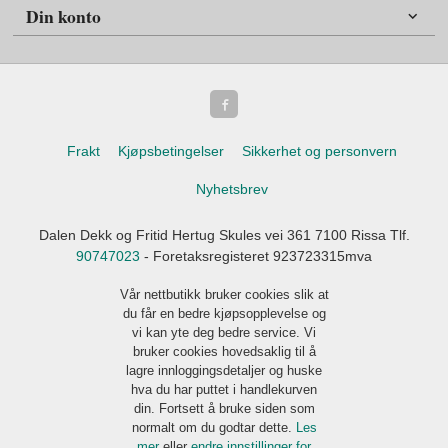
Din konto
Frakt
Kjøpsbetingelser
Sikkerhet og personvern
Nyhetsbrev
Dalen Dekk og Fritid Hertug Skules vei 361 7100 Rissa Tlf.
90747023
- Foretaksregisteret 923723315mva
Vår nettbutikk bruker cookies slik at
du får en bedre kjøpsopplevelse og
vi kan yte deg bedre service. Vi
bruker cookies hovedsaklig til å
lagre innloggingsdetaljer og huske
hva du har puttet i handlekurven
din. Fortsett å bruke siden som
normalt om du godtar dette.
Les
mer
eller
endre innstillinger for