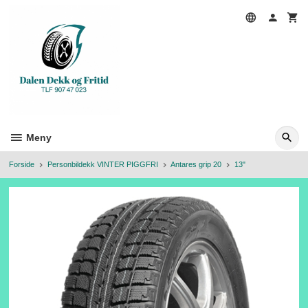
Gå
til
innholdet
Meny
Forside
Personbildekk VINTER PIGGFRI
Antares grip 20
13"