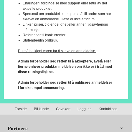
Erfaringer i forbindelse med support eller retur av det
aktuelle produktet.
Spørsmål om produktet eller spørsmål til andre som har
skrevet en anmeldelse. Dette er ikke et forum.
Linker, priser, tilgjengelighet eller annen tidsavhengig
informasjon.
Referanser til konkurrenter
Støtende/ufin ordbruk.
Du må ha kjøpt varen for å skrive en anmeldelse.
Admin forbeholder seg retten til å akseptere, avslå eller
fjerne enhver produktanmeldelse som ikke er i tråd med
disse retningslinjene.
Admin forbeholder seg retten til å publisere anmeldelser
i for eksempel annonsering.
Forside
Bli kunde
Gavekort
Logg inn
Kontakt oss
Partnere