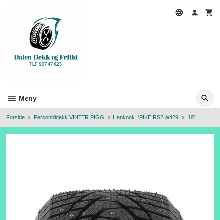
Gå
til
innholdet
Meny
Forside
Personbildekk VINTER PIGG
Hankook I*PIKE RS2 W429
19"