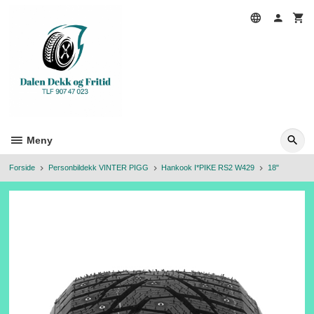
Gå
til
innholdet
Meny
Forside
Personbildekk VINTER PIGG
Hankook I*PIKE RS2 W429
18"