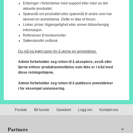
Erfaringer i forbindelse med support eller retur av det
aktuelle produktet.
Spørsmål om produktet eller spørsmål til andre som har
skrevet en anmeldelse. Dette er ikke et forum.
Linker, priser, tilgjengelighet eller annen tidsavhengig
informasjon.
Referanser til konkurrenter
Støtende/ufin ordbruk.
Du må ha kjøpt varen for å skrive en anmeldelse.
Admin forbeholder seg retten til å akseptere, avslå eller
fjerne enhver produktanmeldelse som ikke er i tråd med
disse retningslinjene.
Admin forbeholder seg retten til å publisere anmeldelser
i for eksempel annonsering.
Forside
Bli kunde
Gavekort
Logg inn
Kontakt oss
Partnere