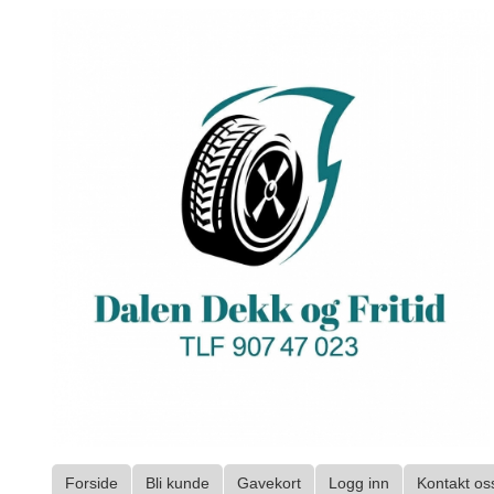
Gå
til
innholdet
Forside
Bli kunde
Gavekort
Logg inn
Kontakt os