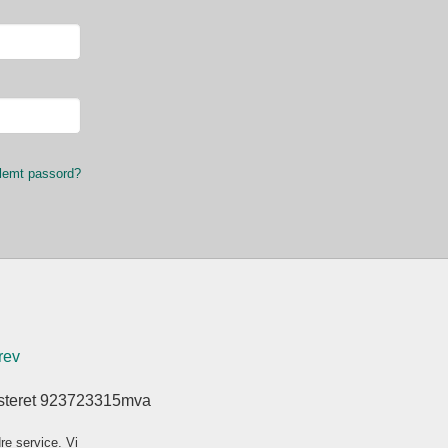
lemt passord?
rev
isteret 923723315mva
re service. Vi