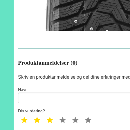
Produktanmeldelser (0)
Skriv en produktanmeldelse og del dine erfaringer med
Navn
Din vurdering?
1 star
2 star
3 star
4 star
5 star
6 star