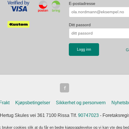
E-postadresse
Ditt passord
G
Frakt
Kjøpsbetingelser
Sikkerhet og personvern
Nyhetsb
 Hertug Skules vei 361 7100 Rissa Tlf.
90747023
- Foretaksreg
k bruker cookies slik at du får en bedre kjøpsopplevelse og vi kan yte deg bed