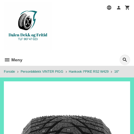
Gå
til
innholdet
Meny
Forside
Personbildekk VINTER PIGG
Hankook I*PIKE RS2 W429
16"