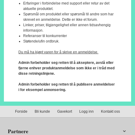
Erfaringer i forbindelse med support eller retur av det
aktuelle produktet.
Spørsmål om produktet eller spørsmål til andre som har
skrevet en anmeldelse. Dette er ikke et forum.
Linker, priser, tilgjengelighet eller annen tidsavhengig
informasjon.
Referanser til konkurrenter
Støtende/ufin ordbruk.
Du må ha kjøpt varen for å skrive en anmeldelse.
Admin forbeholder seg retten til å akseptere, avslå eller
fjerne enhver produktanmeldelse som ikke er i tråd med
disse retningslinjene.
Admin forbeholder seg retten til å publisere anmeldelser
i for eksempel annonsering.
Forside
Bli kunde
Gavekort
Logg inn
Kontakt oss
Partnere