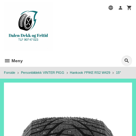
Gå
til
innholdet
Meny
Forside
Personbildekk VINTER PIGG
Hankook I*PIKE RS2 W429
15"