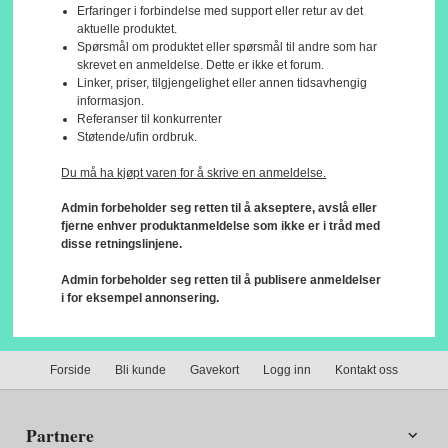
Erfaringer i forbindelse med support eller retur av det
aktuelle produktet.
Spørsmål om produktet eller spørsmål til andre som har
skrevet en anmeldelse. Dette er ikke et forum.
Linker, priser, tilgjengelighet eller annen tidsavhengig
informasjon.
Referanser til konkurrenter
Støtende/ufin ordbruk.
Du må ha kjøpt varen for å skrive en anmeldelse.
Admin forbeholder seg retten til å akseptere, avslå eller
fjerne enhver produktanmeldelse som ikke er i tråd med
disse retningslinjene.
Admin forbeholder seg retten til å publisere anmeldelser
i for eksempel annonsering.
Forside
Bli kunde
Gavekort
Logg inn
Kontakt oss
Partnere