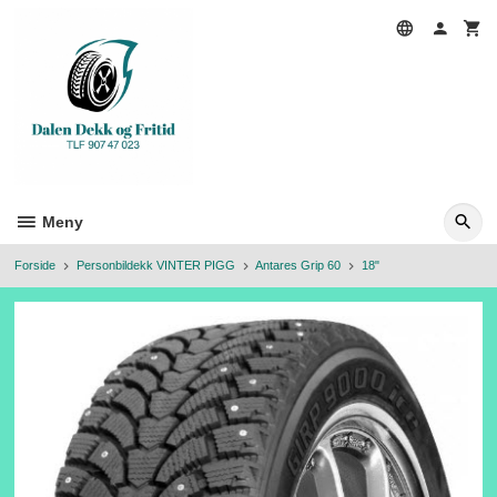
Gå
til
innholdet
Meny
Forside
Personbildekk VINTER PIGG
Antares Grip 60
18"