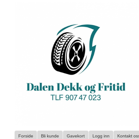
Gå
til
innholdet
Forside
Bli kunde
Gavekort
Logg inn
Kontakt os