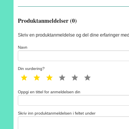
Produktanmeldelser (0)
Skriv en produktanmeldelse og del dine erfaringer med
Navn
Din vurdering?
1 star
2 star
3 star
4 star
5 star
6 star
Oppgi en tittel for anmeldelsen din
Skriv inn produktanmeldelsen i feltet under