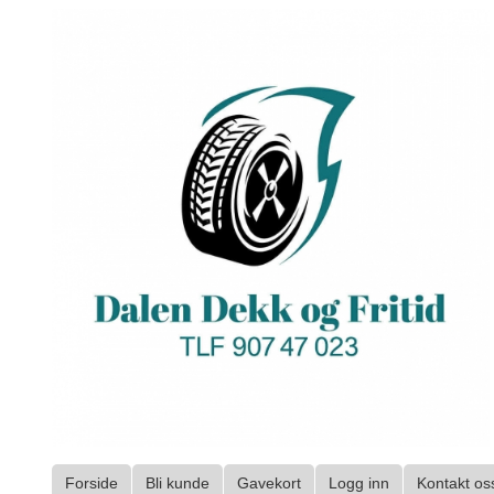
Gå
til
innholdet
Forside
Bli kunde
Gavekort
Logg inn
Kontakt os