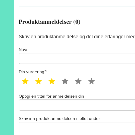
Produktanmeldelser (0)
Skriv en produktanmeldelse og del dine erfaringer med
Navn
Din vurdering?
1 star
2 star
3 star
4 star
5 star
6 star
Oppgi en tittel for anmeldelsen din
Skriv inn produktanmeldelsen i feltet under