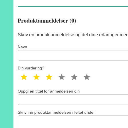
Produktanmeldelser (0)
Skriv en produktanmeldelse og del dine erfaringer med
Navn
Din vurdering?
1 star
2 star
3 star
4 star
5 star
6 star
Oppgi en tittel for anmeldelsen din
Skriv inn produktanmeldelsen i feltet under