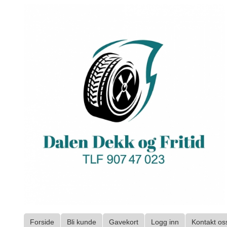
Gå
til
innholdet
Forside
Bli kunde
Gavekort
Logg inn
Kontakt os