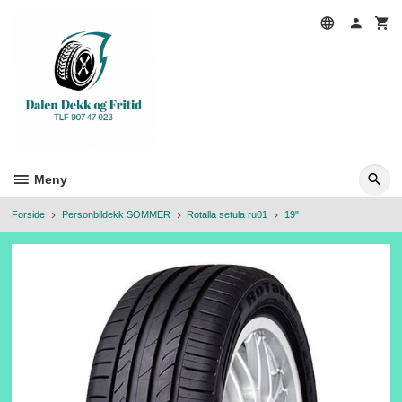
Gå
til
innholdet
Meny
Forside
Personbildekk SOMMER
Rotalla setula ru01
19"