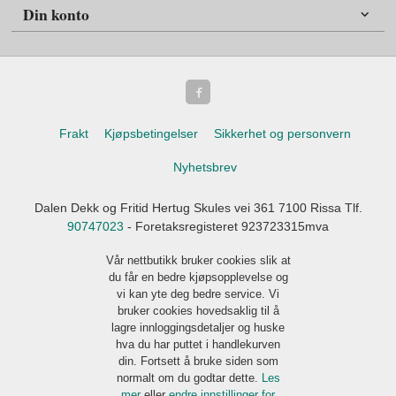
Din konto
Frakt
Kjøpsbetingelser
Sikkerhet og personvern
Nyhetsbrev
Dalen Dekk og Fritid Hertug Skules vei 361 7100 Rissa Tlf.
90747023
- Foretaksregisteret 923723315mva
Vår nettbutikk bruker cookies slik at
du får en bedre kjøpsopplevelse og
vi kan yte deg bedre service. Vi
bruker cookies hovedsaklig til å
lagre innloggingsdetaljer og huske
hva du har puttet i handlekurven
din. Fortsett å bruke siden som
normalt om du godtar dette.
Les
mer
eller
endre innstillinger for