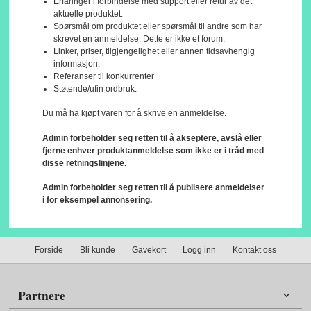
Erfaringer i forbindelse med support eller retur av det
aktuelle produktet.
Spørsmål om produktet eller spørsmål til andre som har
skrevet en anmeldelse. Dette er ikke et forum.
Linker, priser, tilgjengelighet eller annen tidsavhengig
informasjon.
Referanser til konkurrenter
Støtende/ufin ordbruk.
Du må ha kjøpt varen for å skrive en anmeldelse.
Admin forbeholder seg retten til å akseptere, avslå eller
fjerne enhver produktanmeldelse som ikke er i tråd med
disse retningslinjene.
Admin forbeholder seg retten til å publisere anmeldelser
i for eksempel annonsering.
Forside
Bli kunde
Gavekort
Logg inn
Kontakt oss
Partnere