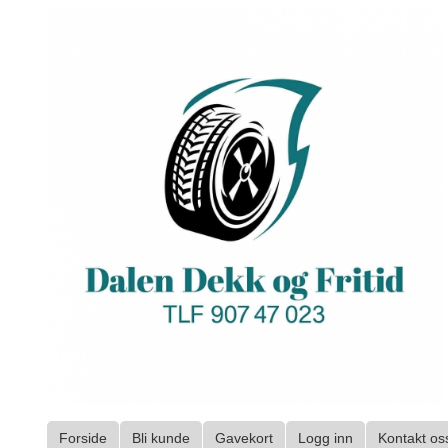
Gå
til
innholdet
Forside
Bli kunde
Gavekort
Logg inn
Kontakt os