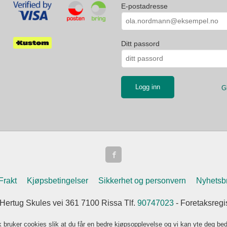
E-postadresse
Ditt passord
G
Frakt
Kjøpsbetingelser
Sikkerhet og personvern
Nyhetsb
 Hertug Skules vei 361 7100 Rissa Tlf.
90747023
- Foretaksreg
k bruker cookies slik at du får en bedre kjøpsopplevelse og vi kan yte deg bed