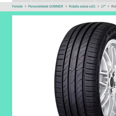
Forside
Personbildekk SOMMER
Rotalla setula ru01
17"
Rot