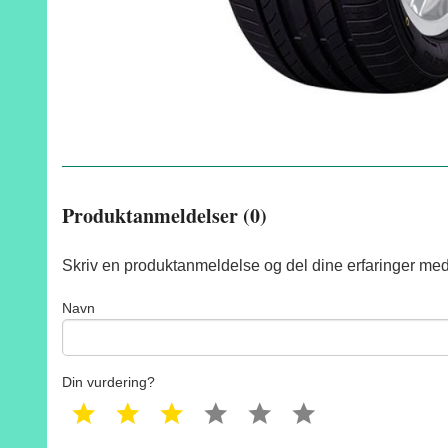
Produktanmeldelser (0)
Skriv en produktanmeldelse og del dine erfaringer med
Navn
Din vurdering?
1 star
2 star
3 star
4 star
5 star
6 star