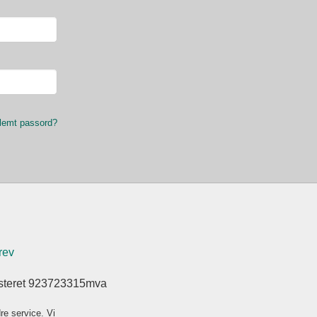
lemt passord?
rev
isteret 923723315mva
re service. Vi