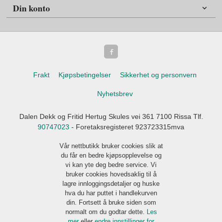
Din konto
Frakt
Kjøpsbetingelser
Sikkerhet og personvern
Nyhetsbrev
Dalen Dekk og Fritid Hertug Skules vei 361 7100 Rissa Tlf.
90747023
- Foretaksregisteret 923723315mva
Vår nettbutikk bruker cookies slik at
du får en bedre kjøpsopplevelse og
vi kan yte deg bedre service. Vi
bruker cookies hovedsaklig til å
lagre innloggingsdetaljer og huske
hva du har puttet i handlekurven
din. Fortsett å bruke siden som
normalt om du godtar dette.
Les
mer
eller
endre innstillinger for