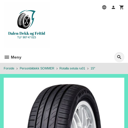
Gå
til
innholdet
Meny
Forside
Personbildekk SOMMER
Rotalla setula ru01
15"