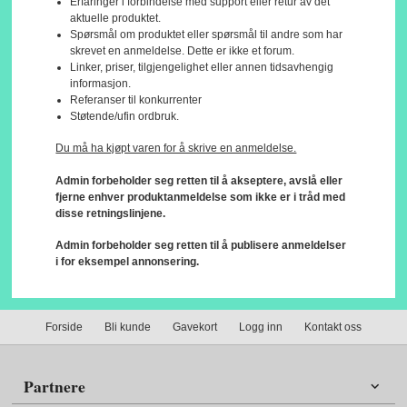
Erfaringer i forbindelse med support eller retur av det
aktuelle produktet.
Spørsmål om produktet eller spørsmål til andre som har
skrevet en anmeldelse. Dette er ikke et forum.
Linker, priser, tilgjengelighet eller annen tidsavhengig
informasjon.
Referanser til konkurrenter
Støtende/ufin ordbruk.
Du må ha kjøpt varen for å skrive en anmeldelse.
Admin forbeholder seg retten til å akseptere, avslå eller
fjerne enhver produktanmeldelse som ikke er i tråd med
disse retningslinjene.
Admin forbeholder seg retten til å publisere anmeldelser
i for eksempel annonsering.
Forside
Bli kunde
Gavekort
Logg inn
Kontakt oss
Partnere